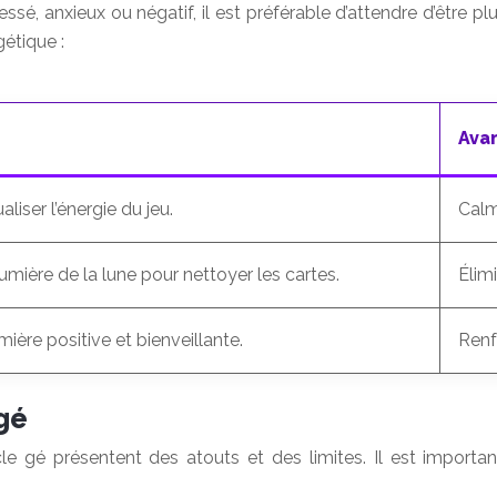
ssé, anxieux ou négatif, il est préférable d’attendre d’être pl
étique :
Ava
liser l’énergie du jeu.
Calme
 lumière de la lune pour nettoyer les cartes.
Élim
ière positive et bienveillante.
Renfo
 gé
le gé présentent des atouts et des limites. Il est important