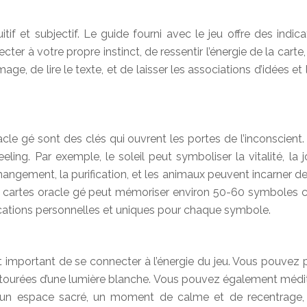
tif et subjectif. Le guide fourni avec le jeu offre des indica
ecter à votre propre instinct, de ressentir l’énergie de la car
age, de lire le texte, et de laisser les associations d’idées et
acle gé sont des clés qui ouvrent les portes de l’inconscient
ng. Par exemple, le soleil peut symboliser la vitalité, la joi
e changement, la purification, et les animaux peuvent incarner 
r de cartes oracle gé peut mémoriser environ 50-60 symboles c
cations personnelles et uniques pour chaque symbole.
 important de se connecter à l’énergie du jeu. Vous pouvez pu
 entourées d’une lumière blanche. Vous pouvez également médi
r un espace sacré, un moment de calme et de recentrage, p