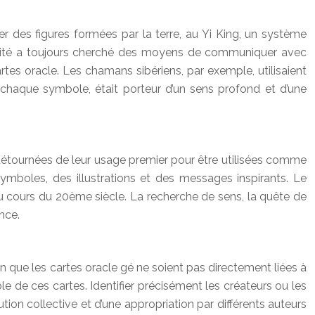
ter des figures formées par la terre, au Yi King, un système
manité a toujours cherché des moyens de communiquer avec
rtes oracle. Les chamans sibériens, par exemple, utilisaient
chaque symbole, était porteur d’un sens profond et d’une
é détournées de leur usage premier pour être utilisées comme
 symboles, des illustrations et des messages inspirants. Le
 au cours du 20ème siècle. La recherche de sens, la quête de
nce.
ien que les cartes oracle gé ne soient pas directement liées à
ble de ces cartes. Identifier précisément les créateurs ou les
ution collective et d’une appropriation par différents auteurs