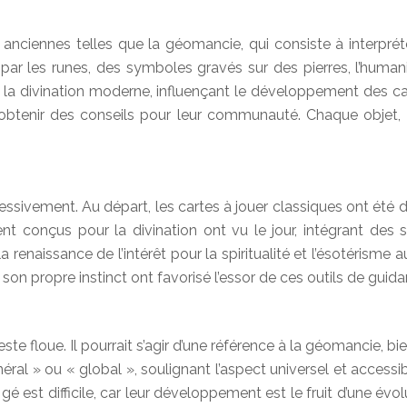
ues anciennes telles que la géomancie, qui consiste à interpré
 par les runes, des symboles gravés sur des pierres, l’hu
de la divination moderne, influençant le développement des ca
btenir des conseils pour leur communauté. Chaque objet, 
ogressivement. Au départ, les cartes à jouer classiques ont ét
ent conçus pour la divination ont vu le jour, intégrant des
 renaissance de l’intérêt pour la spiritualité et l’ésotérisme
n propre instinct ont favorisé l’essor de ces outils de guida
ste floue. Il pourrait s’agir d’une référence à la géomancie, b
néral » ou « global », soulignant l’aspect universel et accessi
gé est difficile, car leur développement est le fruit d’une évol