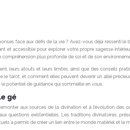
ponses face aux défis de la vie ? Avez-vous déjà ressenti le 
t et accessible pour explorer votre propre sagesse intérieure
une compréhension plus profonde de soi et de son environneme
nt, leurs atouts et leurs limites, ainsi que des conseils pra
e le tarot, et comment elles peuvent devenir un allié préci
 le potentiel de guidance qui sommeille en vous.
le gé
remonter aux sources de la divination et à l’évolution des o
aux questions existentielles. Les traditions divinatoires, pr
ituels a permis de créer un lien entre le monde matériel et le m