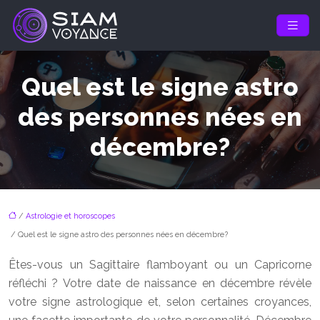
Quel est le signe astro
des personnes nées en
décembre?
/
Astrologie et horoscopes
/ Quel est le signe astro des personnes nées en décembre?
Êtes-vous un Sagittaire flamboyant ou un Capricorne
réfléchi ? Votre date de naissance en décembre révèle
votre signe astrologique et, selon certaines croyances,