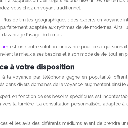
. La suppression des trajets économise unités de temps et d
ndez-vous chez un voyant traditionnel.
. Plus de limites géographiques : des experts en voyance i
 parfaitement adaptée aux rythmes de vie modernes. Ainsi, la
t davantage l’usage du temps.
bcam
est une autre solution innovante pour ceux qui souhaite
nvient le mieux à ses besoins et à son mode de vie, tout en p
ce à votre disposition
à la voyance par téléphone gagne en popularité, offrant 
lisés dans divers domaines de la voyance, augmentant ainsi le c
xpert en fonction de ses besoins spécifiques est incontestable
vers la lumière. La consultation personnalisée, adaptée à 
iences et les avis des différents médiums avant de prendre u